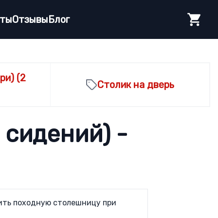
еты
Отзывы
Блог
ри) (2
Столик на дверь
а сидений) -
ить походную столешницу при 