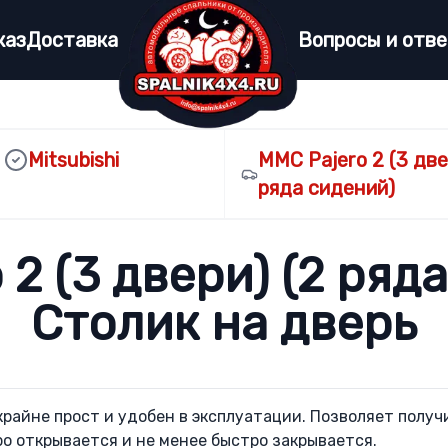
каз
Доставка
Вопросы и отв
Mitsubishi
MMC Pajero 2 (3 две
ряда сидений)
2 (3 двери) (2 ряд
Столик на дверь
райне прост и удобен в эксплуатации. Позволяет получ
о открывается и не менее быстро закрывается.