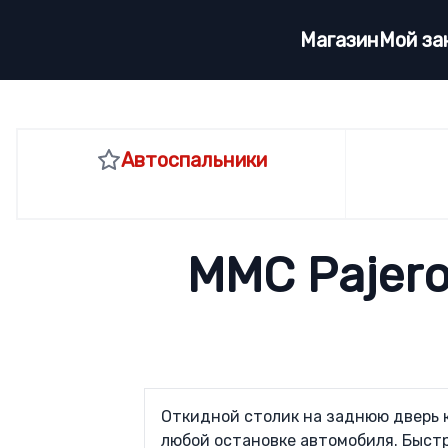
Магазин
Мой за
Steps
Автоспальники
MMC Pajero 
Откидной столик на заднюю дверь к
любой остановке автомобиля. Быстр