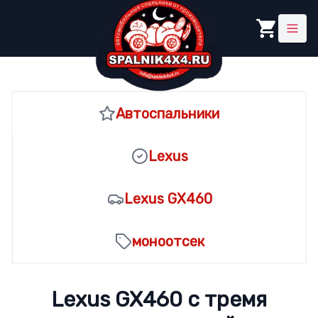
Steps
Автоспальники
Lexus
Lexus GX460
моноотсек
Lexus GX460 с тремя